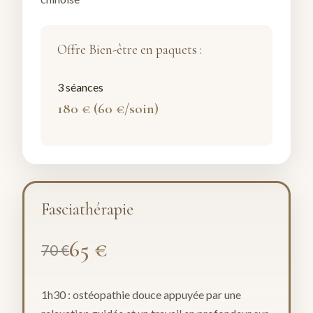
Offre Bien-être en paquets :
3 séances
180 € (60 €/soin)
Fasciathérapie
65 €
70 €
1h30 : ostéopathie douce appuyée par une